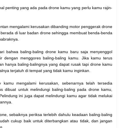
 hal penting yang ada pada drone kamu yang perlu kamu rajin-
 rentan mengalami kerusakan dibanding motor penggerak drone
ng berada di luar badan drone sehingga membuat benda-benda
nabraknya.
ri bahwa baling-baling drone kamu baru saja menyenggol
ir dengan menggores baling-baling kamu. Jika kamu terus
kan hanya baling-balingnya yang dapat rusak tapi drone kamu
lnya terjatuh di tempat yang tidak kamu inginkan.
ne kamu mengalami kerusakan, sebenarnya telah tersedia
 dibuat untuk melindungi baling-baling pada drone kamu,
elindung ini juga dapat melindungi kamu agar tidak melukai
annya.
e, sebaiknya periksa terlebih dahulu keadaan baling-baling
dah cukup baik untuk diterbangkan atau tidak, dan jangan
g.