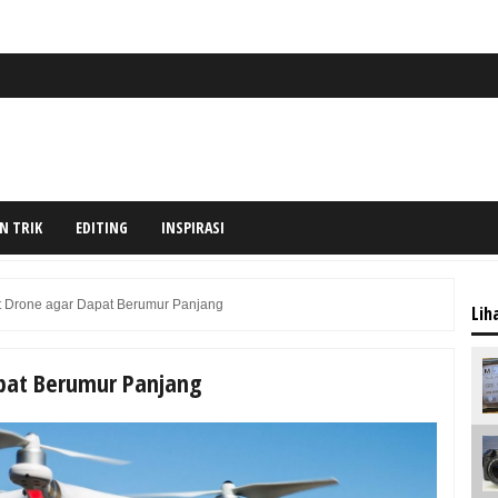
N TRIK
EDITING
INSPIRASI
 Drone agar Dapat Berumur Panjang
Lih
pat Berumur Panjang