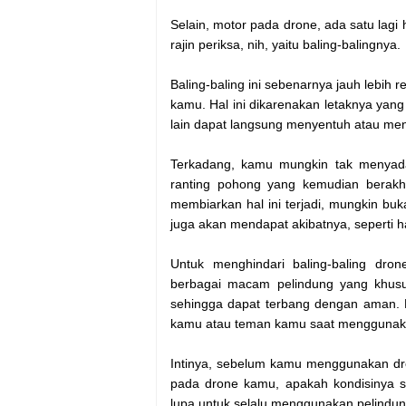
Selain, motor pada drone, ada satu lagi
rajin periksa, nih, yaitu baling-balingnya.
Baling-baling ini sebenarnya jauh lebih
kamu. Hal ini dikarenakan letaknya ya
lain dapat langsung menyentuh atau me
Terkadang, kamu mungkin tak menyada
ranting pohong yang kemudian berakh
membiarkan hal ini terjadi, mungkin bu
juga akan mendapat akibatnya, seperti ha
Untuk menghindari baling-baling dro
berbagai macam pelindung yang khusus
sehingga dapat terbang dengan aman. P
kamu atau teman kamu saat menggunak
Intinya, sebelum kamu menggunakan dron
pada drone kamu, apakah kondisinya su
lupa untuk selalu menggunakan pelindun