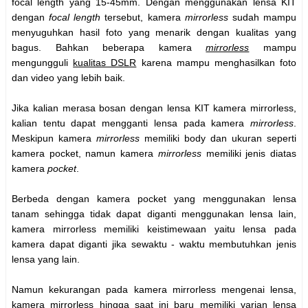
focal length yang 15-45mm. Dengan menggunakan lensa KIT
dengan
focal length
tersebut, kamera
mirrorless
sudah mampu
menyuguhkan hasil foto yang menarik dengan kualitas yang
bagus. Bahkan beberapa kamera
mirrorless
mampu
mengungguli
kualitas DSLR
karena mampu menghasilkan foto
dan video yang lebih baik.
Jika kalian merasa bosan dengan lensa KIT kamera mirrorless,
kalian tentu dapat mengganti lensa pada kamera
mirrorless
.
Meskipun kamera
mirrorless
memiliki body dan ukuran seperti
kamera pocket, namun kamera
mirrorless
memiliki jenis diatas
kamera
pocket
.
Berbeda dengan kamera pocket yang menggunakan lensa
tanam sehingga tidak dapat diganti menggunakan lensa lain,
kamera mirrorless memiliki keistimewaan yaitu lensa pada
kamera dapat diganti jika sewaktu - waktu membutuhkan jenis
lensa yang lain.
Namun kekurangan pada kamera mirrorless mengenai lensa,
kamera mirrorless hingga saat ini baru memiliki varian lensa