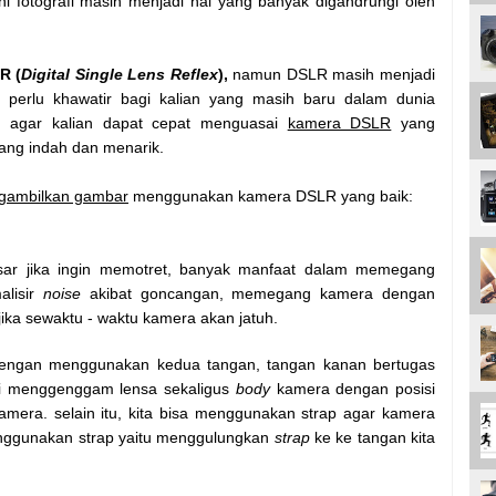
ni fotografi masih menjadi hal yang banyak digandrungi oleh
R (
Digital Single Lens Reflex
),
namun DSLR masih menjadi
k perlu khawatir bagi kalian yang masih baru dalam dunia
an agar kalian dapat cepat menguasai
kamera DSLR
yang
yang indah dan menarik.
gambilkan gambar
menggunakan kamera DSLR yang baik:
r jika ingin memotret, banyak manfaat dalam memegang
lisir
noise
akibat goncangan, memegang kamera dengan
jika sewaktu - waktu kamera akan jatuh.
engan menggunakan kedua tangan, tangan kanan bertugas
ri menggenggam lensa sekaligus
body
kamera dengan posisi
mera. selain itu, kita bisa menggunakan strap agar kamera
menggunakan strap yaitu menggulungkan
strap
ke ke tangan kita