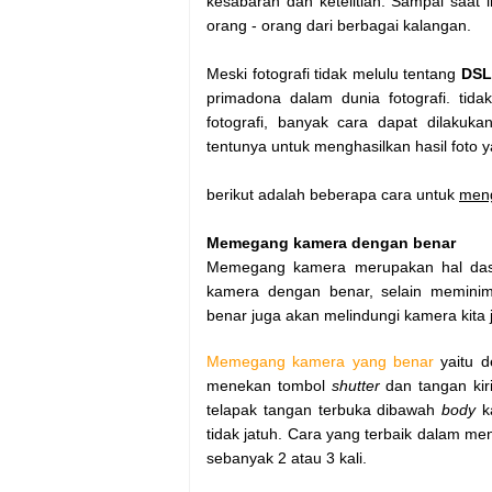
kesabaran dan ketelitian. Sampai saat i
orang - orang dari berbagai kalangan.
Meski fotografi tidak melulu tentang
DSL
primadona dalam dunia fotografi. tida
fotografi, banyak cara dapat dilakuk
tentunya untuk menghasilkan hasil foto 
berikut adalah beberapa cara untuk
men
Memegang kamera dengan benar
Memegang kamera merupakan hal dasa
kamera dengan benar, selain meminima
benar juga akan melindungi kamera kita 
Memegang kamera yang benar
yaitu d
menekan tombol
shutter
dan tangan ki
telapak tangan terbuka dibawah
body
ka
tidak jatuh. Cara yang terbaik dalam 
sebanyak 2 atau 3 kali.