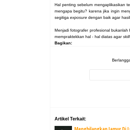
Hal penting sebelum mengaplikasikan t
mengapa begitu? karena jika ingin me
segitiga
exposure
dengan baik agar hasil
Menjadi fotografer profesional bukanlah h
mempraktekkan hal - hal diatas agar
skill
Bagikan:
Berlangga
Artikel Terkait:
Menghilangkan Jamur Di 